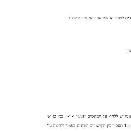
רבים לצורך הנגשת אתר האינטרנט שלנו.
תר.
לצורך הגדלת התצוגה באתר - ניתן להגדיל את התצוגה באתר על-ידי לחיצה בו זמנית על המקשים "Ctrl" ו- "+". כדי להקטין את התצוגה יש ללחוץ על המקשים "Ctrl" ו- "-". כמו כן יש
לצורך הפעלת האתר באמצעות מקלדת - גולשים המתקשים בהפעלת עכבר יכולים לגלוש באתר באמצעות מקלדת. לחיצה על מקש ה- Tab תעביר בין הקישורים השונים בעמוד ולחיצה על