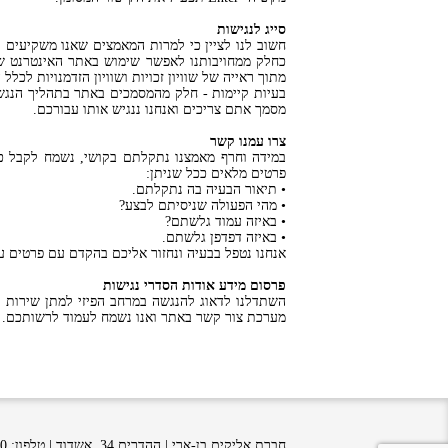
סייג לנגישות
חשוב לנו לציין כי למרות המאמצים שאנו משקיעים ל
כחלק ממחויבותנו לאפשר שימוש באתר האינטרנט ש
מתוך ראייה של שוויון זכויות ושוויון הזדמנויות לכלל 
בעיות קיימות - חלק מהמסמכים באתר בתהליך הנגשה
מסמך אתם צריכים ואנחנו ננגיש אותו עבורכם.
צרו עמנו קשר
במידה וחרף מאמצנו נתקלתם בקושי, נשמח לקבל כל
פרטים מלאים ככל שניתן:
• תיאור הבעיה בה נתקלתם.
• מהי הפעולה שניסיתם לבצע?
• באיזה עמוד גלשתם?
• באיזה דפדפן גלשתם.
אנחנו נטפל בבעיה ונחזור אליכם בהקדם עם פרטים ע
פרסום מידע אודות הסדרי נגישות
השתדלנו לדאוג להנגשה במרחב הפיזי למתן שירות נ
מערכת צור קשר באתר ואנו נשמח לעמוד לרשותכם.
חברת אליקים בן-ארי | ההדרים 34, אשדוד | טלפון: 08-8513100 | פקס: 08-8561456 | דוא”ל: Office@benari.co.il