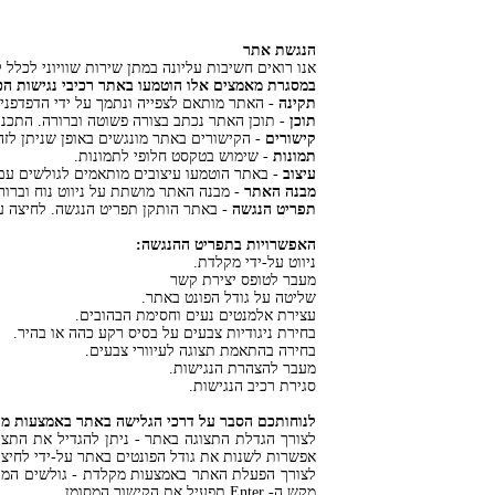
הנגשת אתר
אנו רואים חשיבות עליונה במתן שירות שוויוני לכלל
במסגרת מאמצים אלו הוטמעו באתר רכיבי נגישות הכ
תקינה
- האתר מותאם לצפייה ונתמך על ידי הדפדפני
תוכן
- תוכן האתר נכתב בצורה פשוטה וברורה. התכנ
קישורים
- הקישורים באתר מונגשים באופן שניתן לזה
תמונות
- שימוש בטקסט חלופי לתמונות.
עיצוב
- באתר הוטמעו עיצובים מותאמים לגולשים עם 
מבנה האתר
- מבנה האתר מושתת על ניווט נוח וברו
תפריט הנגשה
- באתר הותקן תפריט הנגשה. לחיצה 
האפשרויות בתפריט ההנגשה:
ניווט על-ידי מקלדת.
מעבר לטופס יצירת קשר
שליטה על גודל הפונט באתר.
עצירת אלמנטים נעים וחסימת הבהובים.
בחירת ניגודיות צבעים על בסיס רקע כהה או בהיר.
בחירה בהתאמת תצוגה לעיוורי צבעים.
מעבר להצהרת הנגישות.
סגירת רכיב הנגישות.
לנוחותכם הסבר על דרכי הגלישה באתר באמצעות מ
אפשרות לשנות את גודל הפונטים באתר על-ידי לחיצ
מקש ה- Enter תפעיל את הקישור המסומן.